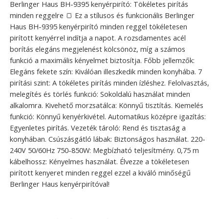
Berlinger Haus BH-9395 kenyérpirító: Tökéletes pirítás
minden reggelre 🍞 Ez a stílusos és funkcionális Berlinger
Haus BH-9395 kenyérpirító minden reggel tökéletesen
pirított kenyérrel indítja a napot. A rozsdamentes acél
borítás elegáns megjelenést kölcsönöz, míg a számos
funkció a maximális kényelmet biztosítja. Főbb jellemzők:
Elegáns fekete szín: Kiválóan illeszkedik minden konyhába. 7
pirítási szint: A tökéletes pirítás minden ízléshez. Felolvasztás,
melegítés és törlés funkció: Sokoldalú használat minden
alkalomra. Kivehető morzsatálca: Könnyű tisztítás. Kiemelés
funkció: Könnyű kenyérkivétel. Automatikus középre igazítás:
Egyenletes pirítás. Vezeték tároló: Rend és tisztaság a
konyhában. Csúszásgátló lábak: Biztonságos használat. 220-
240V 50/60Hz 750-850W: Megbízható teljesítmény. 0,75 m
kábelhossz: Kényelmes használat. Élvezze a tökéletesen
pirított kenyeret minden reggel ezzel a kiváló minőségű
Berlinger Haus kenyérpirítóval!