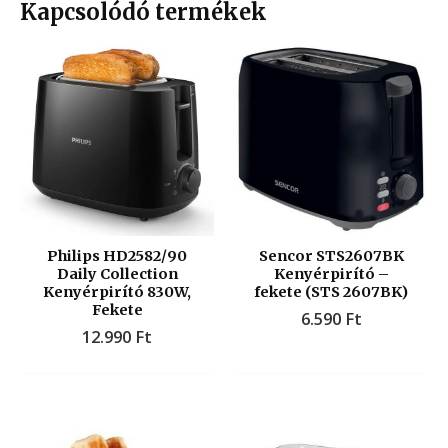
Kapcsolódó termékek
Philips HD2582/90
Sencor STS2607BK
Daily Collection
Kenyérpirító –
Kenyérpirító 830W,
fekete (STS 2607BK)
Fekete
6.590
Ft
12.990
Ft