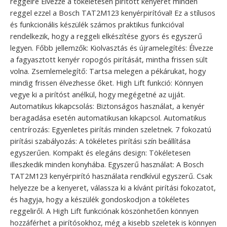
reggelre Élvezze a tökéletesen pirított kenyeret minden
reggel ezzel a Bosch TAT2M123 kenyérpirítóval! Ez a stílusos
és funkcionális készülék számos praktikus funkcióval
rendelkezik, hogy a reggeli elkészítése gyors és egyszerű
legyen. Főbb jellemzők: Kiolvasztás és újramelegítés: Élvezze
a fagyasztott kenyér ropogós pirítását, mintha frissen sült
volna. Zsemlemelegítő: Tartsa melegen a pékárukat, hogy
mindig frissen élvezhesse őket. High Lift funkció: Könnyen
vegye ki a pirítóst anélkül, hogy megégetné az ujját.
Automatikus kikapcsolás: Biztonságos használat, a kenyér
beragadása esetén automatikusan kikapcsol. Automatikus
centrírozás: Egyenletes pirítás minden szeletnek. 7 fokozatú
pirítási szabályozás: A tökéletes pirítási szín beállítása
egyszerűen. Kompakt és elegáns design: Tökéletesen
illeszkedik minden konyhába. Egyszerű használat: A Bosch
TAT2M123 kenyérpirító használata rendkívül egyszerű. Csak
helyezze be a kenyeret, válassza ki a kívánt pirítási fokozatot,
és hagyja, hogy a készülék gondoskodjon a tökéletes
reggeliről. A High Lift funkciónak köszönhetően könnyen
hozzáférhet a pirítósokhoz, még a kisebb szeletek is könnyen