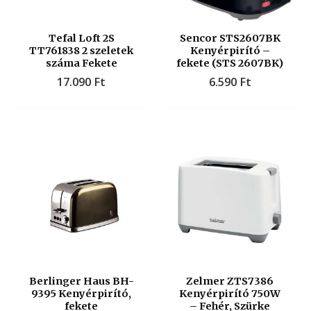
Tefal Loft 2S
Sencor STS2607BK
TT761838 2 szeletek
Kenyérpirító –
száma Fekete
fekete (STS 2607BK)
17.090
Ft
6.590
Ft
Berlinger Haus BH-
Zelmer ZTS7386
9395 Kenyérpirító,
Kenyérpirító 750W
fekete
– Fehér, Szürke