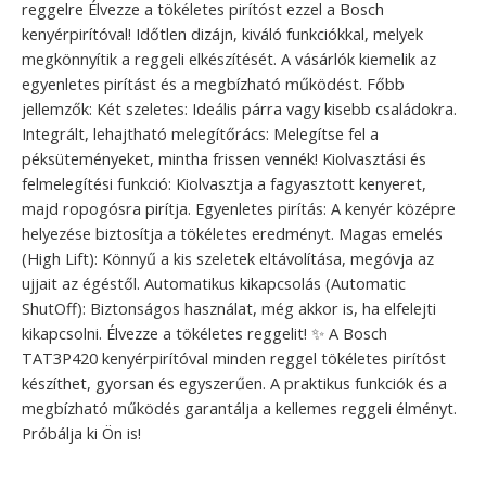
reggelre Élvezze a tökéletes pirítóst ezzel a Bosch
kenyérpirítóval! Időtlen dizájn, kiváló funkciókkal, melyek
megkönnyítik a reggeli elkészítését. A vásárlók kiemelik az
egyenletes pirítást és a megbízható működést. Főbb
jellemzők: Két szeletes: Ideális párra vagy kisebb családokra.
Integrált, lehajtható melegítőrács: Melegítse fel a
péksüteményeket, mintha frissen vennék! Kiolvasztási és
felmelegítési funkció: Kiolvasztja a fagyasztott kenyeret,
majd ropogósra pirítja. Egyenletes pirítás: A kenyér középre
helyezése biztosítja a tökéletes eredményt. Magas emelés
(High Lift): Könnyű a kis szeletek eltávolítása, megóvja az
ujjait az égéstől. Automatikus kikapcsolás (Automatic
ShutOff): Biztonságos használat, még akkor is, ha elfelejti
kikapcsolni. Élvezze a tökéletes reggelit! ✨ A Bosch
TAT3P420 kenyérpirítóval minden reggel tökéletes pirítóst
készíthet, gyorsan és egyszerűen. A praktikus funkciók és a
megbízható működés garantálja a kellemes reggeli élményt.
Próbálja ki Ön is!