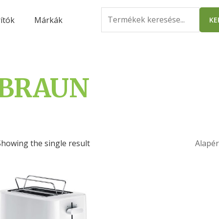
Search
ítók
Márkák
KE
for:
BRAUN
Showing the single result