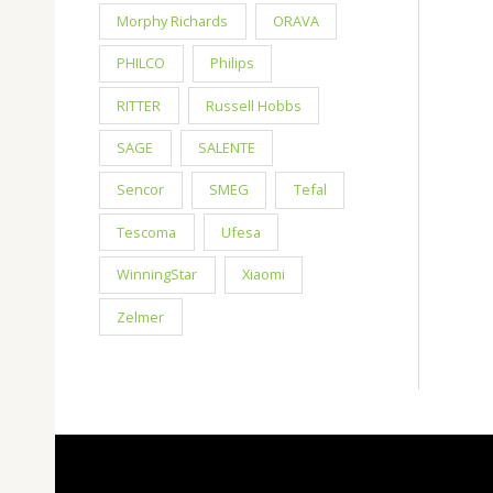
Morphy Richards
ORAVA
PHILCO
Philips
RITTER
Russell Hobbs
SAGE
SALENTE
Sencor
SMEG
Tefal
Tescoma
Ufesa
WinningStar
Xiaomi
Zelmer