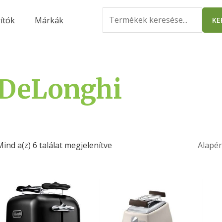
Search
ítók
Márkák
KE
for:
DeLonghi
Mind a(z) 6 találat megjelenítve