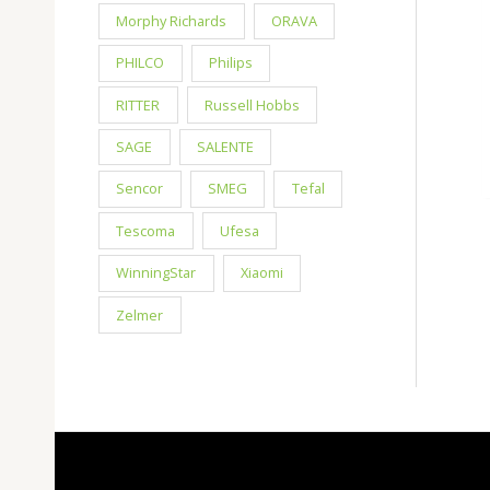
Morphy Richards
ORAVA
PHILCO
Philips
RITTER
Russell Hobbs
SAGE
SALENTE
Sencor
SMEG
Tefal
Tescoma
Ufesa
WinningStar
Xiaomi
Zelmer