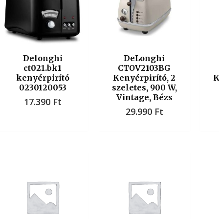
Delonghi
DeLonghi
ct021.bk1
CTOV2103BG
kenyérpirító
Kenyérpirító, 2
K
0230120053
szeletes, 900 W,
Vintage, Bézs
17.390
Ft
29.990
Ft