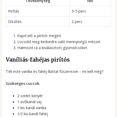
Tevékenység
Idő
Pirítás
3-5 perc
Díszítés
2 perc
Kapd elő a pirítót megint.
Locsold meg kedvedre való mennyiségű mézzel.
Halmozd rá a kiválasztott gyümölcsöket.
Vaníliás-fahéjas pirítós
Téli este vanília és fahéj illattal fűszerezve – mi kell még?
Szükséges cuccok:
2 szelet kenyér
1 evőkanál vaj
1 kis kanál vanília
1/2 kis kanál fahéj