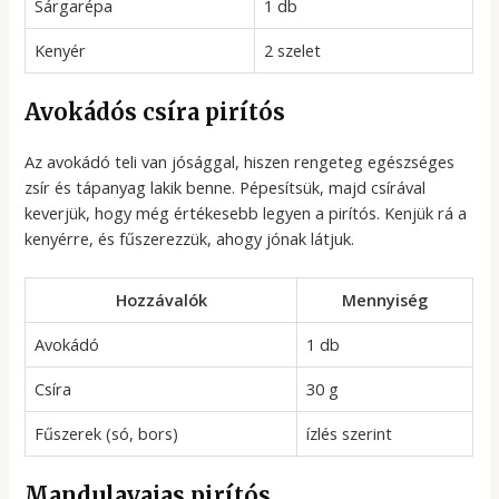
Sárgarépa
1 db
Kenyér
2 szelet
Avokádós csíra pirítós
Az avokádó teli van jósággal, hiszen rengeteg egészséges
zsír és tápanyag lakik benne. Pépesítsük, majd csírával
keverjük, hogy még értékesebb legyen a pirítós. Kenjük rá a
kenyérre, és fűszerezzük, ahogy jónak látjuk.
Hozzávalók
Mennyiség
Avokádó
1 db
Csíra
30 g
Fűszerek (só, bors)
ízlés szerint
Mandulavajas pirítós