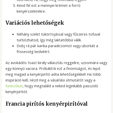
Kend fel ezt a mennyei krémet a forró
kenyérszeletekre.
Variációs lehetőségek
Néhány szelet tükörtojással vagy fűszeres tofuval
turbózhatod, így még laktatóbbá válik.
Dobj rá pár karika paradicsomot vagy uborkát a
frissesség kedvéért.
Az avokádós toast király választás reggelire, uzsonnára vagy
egy könnyű vacsira. Próbáld ki ezt a finomságot, és lepd
meg magad a kenyérpirító adta lehetőségekkel! Ha több
inspiráció kell, nézd meg a vásárlási útmutatót vagy a
funkciókat
, hogy megtaláld a neked leginkább passzoló
kenyérpirítót.
Francia pirítós kenyérpirítóval