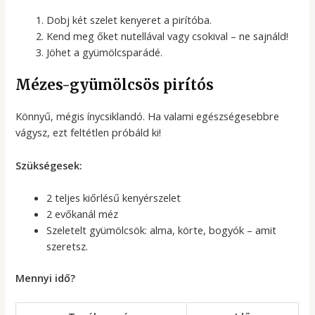
Dobj két szelet kenyeret a pirítóba.
Kend meg őket nutellával vagy csokival – ne sajnáld!
Jöhet a gyümölcsparádé.
Mézes-gyümölcsös pirítós
Könnyű, mégis ínycsiklandó. Ha valami egészségesebbre
vágysz, ezt feltétlen próbáld ki!
Szükségesek:
2 teljes kiőrlésű kenyérszelet
2 evőkanál méz
Szeletelt gyümölcsök: alma, körte, bogyók – amit
szeretsz.
Mennyi idő?