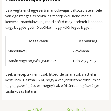
Ez a végtelenül egyszerű mandulavajas változat isteni, tele
van egészséges zsírokkal és fehérjékkel. Kend meg a
kenyeret mandulavajjal, majd szórd meg szeletelt banánnal
vagy bogyós gyümölcsökkel, hogy különleges legyen.
Hozzávalók
Mennyiség
Mandulavaj
2 evőkanál
Banán vagy bogyós gyümölcs
1 db vagy 50 g
Ezek a receptek nem csak fittek, de pillanatok alatt el is
készülnek. Használjuk ki, hogy a kenyérpirítónk több, mint
egy egyszerű gép, és megnyílnak előttünk az egészséges
táplálkozás határai.
Bejegyzés
←
Előző
Következő