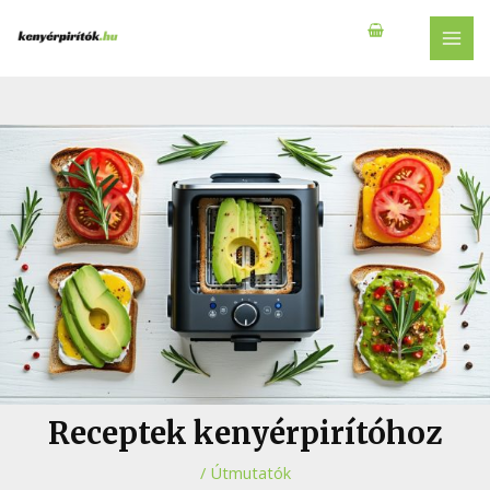
Skip
to
MAI
content
MEN
Receptek kenyérpirítóhoz
/
Útmutatók