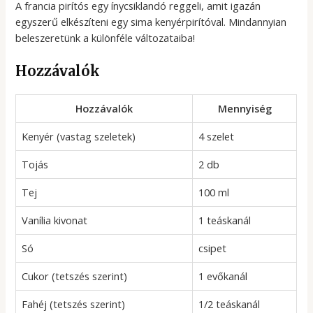
A francia pirítós egy ínycsiklandó reggeli, amit igazán
egyszerű elkészíteni egy sima kenyérpirítóval. Mindannyian
beleszeretünk a különféle változataiba!
Hozzávalók
Hozzávalók
Mennyiség
Kenyér (vastag szeletek)
4 szelet
Tojás
2 db
Tej
100 ml
Vanília kivonat
1 teáskanál
Só
csipet
Cukor (tetszés szerint)
1 evőkanál
Fahéj (tetszés szerint)
1/2 teáskanál