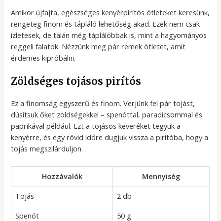
Amikor újfajta, egészséges kenyérpirítós ötleteket keresünk,
rengeteg finom és tápláló lehetőség akad. Ezek nem csak
ízletesek, de talán még táplálóbbak is, mint a hagyományos
reggeli falatok. Nézzünk meg pár remek ötletet, amit
érdemes kipróbálni.
Zöldséges tojásos pirítós
Ez a finomság egyszerű és finom. Verjünk fel pár tojást,
dúsítsuk őket zöldségekkel – spenóttal, paradicsommal és
paprikával például. Ezt a tojásos keveréket tegyük a
kenyérre, és egy rövid időre dugjuk vissza a pirítóba, hogy a
tojás megszilárduljon.
Hozzávalók
Mennyiség
Tojás
2 db
Spenót
50 g