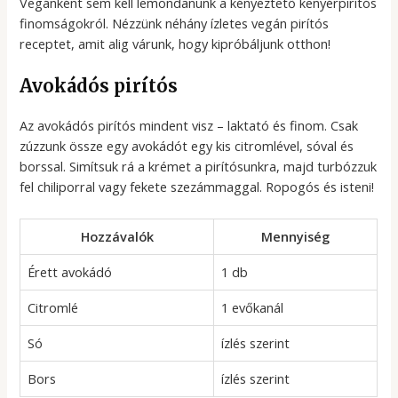
Vegánként sem kell lemondanunk a kényeztető kenyérpirítós
finomságokról. Nézzünk néhány ízletes vegán pirítós
receptet, amit alig várunk, hogy kipróbáljunk otthon!
Avokádós pirítós
Az avokádós pirítós mindent visz – laktató és finom. Csak
zúzzunk össze egy avokádót egy kis citromlével, sóval és
borssal. Simítsuk rá a krémet a pirítósunkra, majd turbózzuk
fel chiliporral vagy fekete szezámmaggal. Ropogós és isteni!
Hozzávalók
Mennyiség
Érett avokádó
1 db
Citromlé
1 evőkanál
Só
ízlés szerint
Bors
ízlés szerint