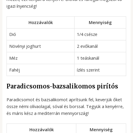
igazi ínyencség!
Hozzávalók
Mennyiség
Dió
1/4 csésze
Növényi joghurt
2 evőkanál
Méz
1 teáskanál
Fahéj
ízlés szerint
Paradicsomos-bazsalikomos pirítós
Paradicsomot és bazsalikomot aprítsunk fel, keverjük őket
össze némi olívaolajjal, sóval és borssal. Tegyük a kenyérre,
és máris kész a mediterrán mennyország!
Hozzávalók
Mennyiség