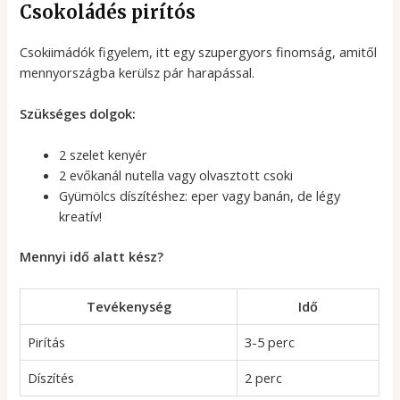
Csokoládés pirítós
Csokiimádók figyelem, itt egy szupergyors finomság, amitől
mennyországba kerülsz pár harapással.
Szükséges dolgok:
2 szelet kenyér
2 evőkanál nutella vagy olvasztott csoki
Gyümölcs díszítéshez: eper vagy banán, de légy
kreatív!
Mennyi idő alatt kész?
Tevékenység
Idő
Pirítás
3-5 perc
Díszítés
2 perc