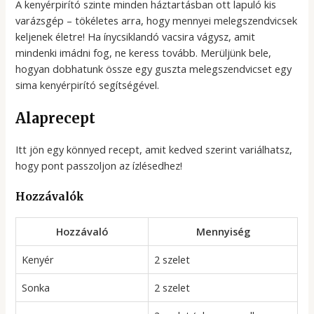
A kenyérpirító szinte minden háztartásban ott lapuló kis
varázsgép – tökéletes arra, hogy mennyei melegszendvicsek
keljenek életre! Ha ínycsiklandó vacsira vágysz, amit
mindenki imádni fog, ne keress tovább. Merüljünk bele,
hogyan dobhatunk össze egy guszta melegszendvicset egy
sima kenyérpirító segítségével.
Alaprecept
Itt jön egy könnyed recept, amit kedved szerint variálhatsz,
hogy pont passzoljon az ízlésedhez!
Hozzávalók
Hozzávaló
Mennyiség
Kenyér
2 szelet
Sonka
2 szelet