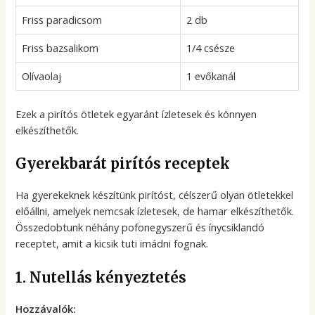
Friss paradicsom
2 db
Friss bazsalikom
1/4 csésze
Olívaolaj
1 evőkanál
Ezek a pirítós ötletek egyaránt ízletesek és könnyen
elkészíthetők.
Gyerekbarát pirítós receptek
Ha gyerekeknek készítünk pirítóst, célszerű olyan ötletekkel
előállni, amelyek nemcsak ízletesek, de hamar elkészíthetők.
Összedobtunk néhány pofonegyszerű és ínycsiklandó
receptet, amit a kicsik tuti imádni fognak.
1. Nutellás kényeztetés
Hozzávalók: