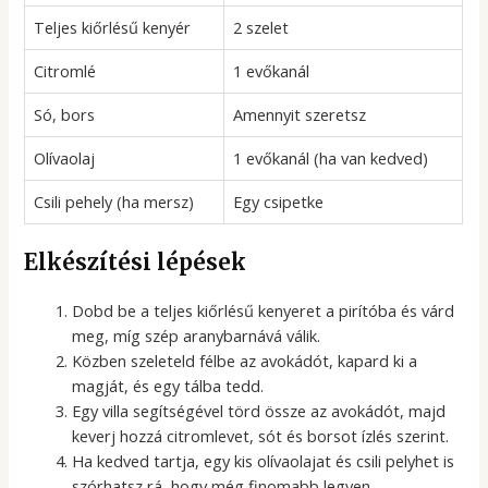
Teljes kiőrlésű kenyér
2 szelet
Citromlé
1 evőkanál
Só, bors
Amennyit szeretsz
Olívaolaj
1 evőkanál (ha van kedved)
Csili pehely (ha mersz)
Egy csipetke
Elkészítési lépések
Dobd be a teljes kiőrlésű kenyeret a pirítóba és várd
meg, míg szép aranybarnává válik.
Közben szeleteld félbe az avokádót, kapard ki a
magját, és egy tálba tedd.
Egy villa segítségével törd össze az avokádót, majd
keverj hozzá citromlevet, sót és borsot ízlés szerint.
Ha kedved tartja, egy kis olívaolajat és csili pelyhet is
szórhatsz rá, hogy még finomabb legyen.