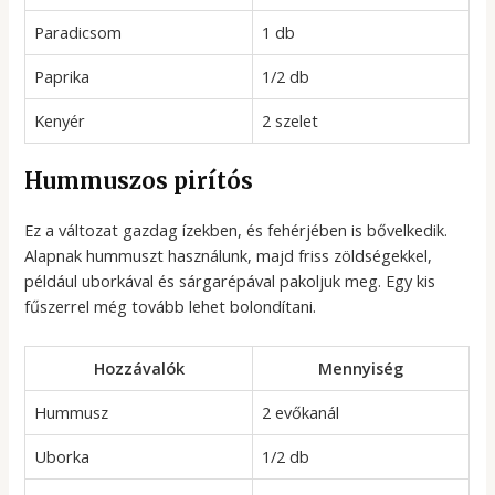
Paradicsom
1 db
Paprika
1/2 db
Kenyér
2 szelet
Hummuszos pirítós
Ez a változat gazdag ízekben, és fehérjében is bővelkedik.
Alapnak hummuszt használunk, majd friss zöldségekkel,
például uborkával és sárgarépával pakoljuk meg. Egy kis
fűszerrel még tovább lehet bolondítani.
Hozzávalók
Mennyiség
Hummusz
2 evőkanál
Uborka
1/2 db