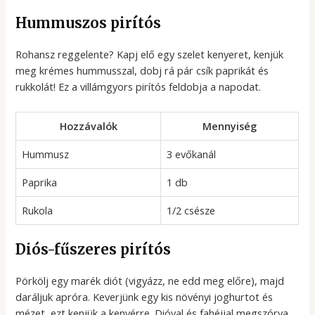
Hummuszos pirítós
Rohansz reggelente? Kapj elő egy szelet kenyeret, kenjük
meg krémes hummusszal, dobj rá pár csík paprikát és
rukkolát! Ez a villámgyors pirítós feldobja a napodat.
Hozzávalók
Mennyiség
Hummusz
3 evőkanál
Paprika
1 db
Rukola
1/2 csésze
Diós-fűszeres pirítós
Pörkölj egy marék diót (vigyázz, ne edd meg előre), majd
daráljuk apróra. Keverjünk egy kis növényi joghurtot és
mézet, ezt kenjük a kenyérre. Dióval és fahéjjal megszórva