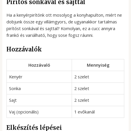
Pirítós sonkával és sajttal
Ha a kenyérpirítónk ott mosolyog a konyhapulton, miért ne
dobjunk össze egy villámgyors, de ugyanakkor tartalmas
pirítóst sonkával és sajttal? Komolyan, ez a cucc annyira
frankó és variálható, hogy sose fogsz ráunni.
Hozzávalók
Hozzávaló
Mennyiség
Kenyér
2 szelet
Sonka
2 szelet
Sajt
2 szelet
Vaj (opcionális)
1 evőkanál
Elkészítés lépései