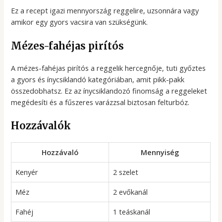
Ez a recept igazi mennyország reggelire, uzsonnára vagy
amikor egy gyors vacsira van szükségünk.
Mézes-fahéjas pirítós
A mézes-fahéjas pirítós a reggelik hercegnője, tuti győztes
a gyors és ínycsiklandó kategóriában, amit pikk-pakk
összedobhatsz. Ez az ínycsiklandozó finomság a reggeleket
megédesíti és a fűszeres varázzsal biztosan felturbóz.
Hozzávalók
Hozzávaló
Mennyiség
Kenyér
2 szelet
Méz
2 evőkanál
Fahéj
1 teáskanál