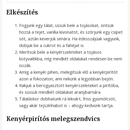
Elkészítés
Fogjunk egy tálat, üssük bele a tojásokat, öntsük
hozzá a tejet, vanília kivonatot, és szórjunk egy csipet
sót, aztán keverjük simára. Ha édesszájúak vagyunk,
dobjuk be a cukrot és a fahéjat is.
Merítsük bele a kenyérszeleteket a tojásos
kotyvalékba, míg mindkét oldalukat rendesen be nem
isszák.
Amíg a kenyér pihen, melegítsük elő a kenyérpirítót
azon a fokozaton, ami nekünk a legjobban bejön.
Rakjuk a berogyasztott kenyérszeleteket a pirítóba,
és süssük mindkét oldalukat aranybarnára.
Tálaláskor dobhatunk rá lekvárt, friss gyümölcsöt,
vagy akár tejszínhabot is – ahogy kedvünk tartja.
Kenyérpirítós melegszendvics