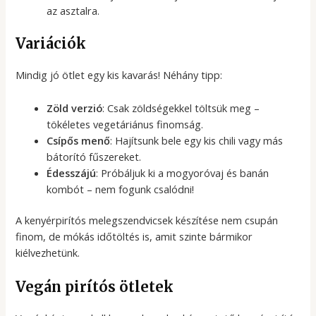
az asztalra.
Variációk
Mindig jó ötlet egy kis kavarás! Néhány tipp:
Zöld verzió
: Csak zöldségekkel töltsük meg –
tökéletes vegetáriánus finomság.
Csípős menő
: Hajítsunk bele egy kis chili vagy más
bátorító fűszereket.
Édesszájú
: Próbáljuk ki a mogyoróvaj és banán
kombót – nem fogunk csalódni!
A kenyérpirítós melegszendvicsek készítése nem csupán
finom, de mókás időtöltés is, amit szinte bármikor
kiélvezhetünk.
Vegán pirítós ötletek