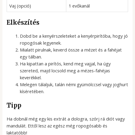
Vaj (opció)
1 evőkanál
Elkészítés
Dobd be a kenyérszeleteket a kenyérpirítóba, hogy jó
ropogósak legyenek.
Mialatt pirulnak, keverd össze a mézet és a fahéjat
egy tálban.
Ha kipattan a pirítós, kend meg vajjal, ha úgy
szereted, majd locsold meg a mézes-fahéjas
keverékkel.
Melegen tálaljuk, talán némi gyümölccsel vagy joghurt
kíséretében.
Tipp
Ha dobnál még egy kis extrát a dologra, szórj rá diót vagy
mandulát. Ettől lesz az egész még ropogósabb és
laktatóbb!