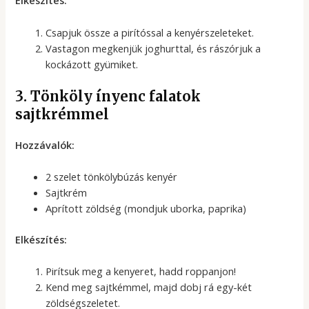
Elkészítés:
Csapjuk össze a pirítóssal a kenyérszeleteket.
Vastagon megkenjük joghurttal, és rászórjuk a
kockázott gyümiket.
3. Tönköly ínyenc falatok
sajtkrémmel
Hozzávalók:
2 szelet tönkölybúzás kenyér
Sajtkrém
Aprított zöldség (mondjuk uborka, paprika)
Elkészítés:
Pirítsuk meg a kenyeret, hadd roppanjon!
Kend meg sajtkémmel, majd dobj rá egy-két
zöldségszeletet.