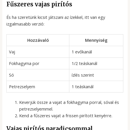
Fűszeres vajas pirítós
És ha szeretünk kicsit játszani az ízekkel, itt van egy
izgalmasabb verzió:
Hozzávaló
Mennyiség
Vaj
1 evőkanál
Fokhagyma por
1/2 teáskanál
Só
ízlés szerint
Petrezselyem
1 teáskanál
Keverjük össze a vajat a fokhagyma porral, sóval és
petrezselyemmel.
Kend a fűszeres vajat a frissen pirított kenyérre.
Vajas pirítós paradicsommal