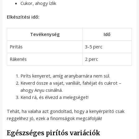
Cukor, ahogy ízlik
Elkészítési idő:
Tevékenység
Idő
Pirítás
3-5 perc
Rákenés
2 perc
Piríts kenyeret, amíg aranybarnára nem sül.
Keverd össze a vajat, vaníliát, fahéjat és cukrot –
ahogy Anyu csinálná.
Kend rá, és élvezd a melegséget!
Tehát, ha valaha azt gondoltad, hogy a kenyérpirító csak
reggelihez jó, ezek a finomságok megcáfolják!
Egészséges pirítós variációk