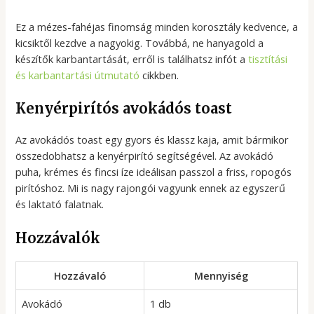
Ez a mézes-fahéjas finomság minden korosztály kedvence, a
kicsiktől kezdve a nagyokig. Továbbá, ne hanyagold a
készítők karbantartását, erről is találhatsz infót a
tisztítási
és karbantartási útmutató
cikkben.
Kenyérpirítós avokádós toast
Az avokádós toast egy gyors és klassz kaja, amit bármikor
összedobhatsz a kenyérpirító segítségével. Az avokádó
puha, krémes és fincsi íze ideálisan passzol a friss, ropogós
pirítóshoz. Mi is nagy rajongói vagyunk ennek az egyszerű
és laktató falatnak.
Hozzávalók
Hozzávaló
Mennyiség
Avokádó
1 db