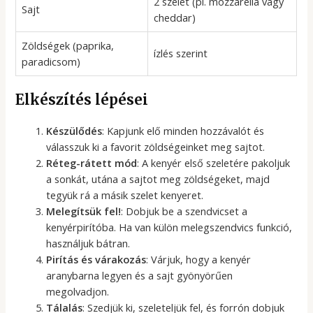
2 szelet (pl. mozzarella vagy
Sajt
cheddar)
Zöldségek (paprika,
ízlés szerint
paradicsom)
Elkészítés lépései
Készülődés
: Kapjunk elő minden hozzávalót és
válasszuk ki a favorit zöldségeinket meg sajtot.
Réteg-rátett mód
: A kenyér első szeletére pakoljuk
a sonkát, utána a sajtot meg zöldségeket, majd
tegyük rá a másik szelet kenyeret.
Melegítsük fel!
: Dobjuk be a szendvicset a
kenyérpirítóba. Ha van külön melegszendvics funkció,
használjuk bátran.
Pirítás és várakozás
: Várjuk, hogy a kenyér
aranybarna legyen és a sajt gyönyörűen
megolvadjon.
Tálalás
: Szedjük ki, szeleteljük fel, és forrón dobjuk