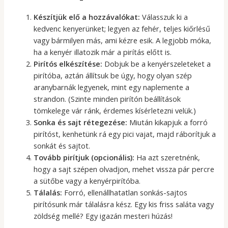
Készítjük elő a hozzávalókat:
Válasszuk ki a
kedvenc kenyerünket; legyen az fehér, teljes kiőrlésű
vagy bármilyen más, ami kézre esik. A legjobb móka,
ha a kenyér illatozik már a pirítás előtt is.
Pirítós elkészítése:
Dobjuk be a kenyérszeleteket a
pirítóba, aztán állítsuk be úgy, hogy olyan szép
aranybarnák legyenek, mint egy naplemente a
strandon. (Szinte minden pirítón beállítások
tömkelege vár ránk, érdemes kísérletezni velük.)
Sonka és sajt rétegezése:
Miután kikapjuk a forró
pirítóst, kenhetünk rá egy pici vajat, majd ráborítjuk a
sonkát és sajtot.
Tovább pirítjuk (opcionális):
Ha azt szeretnénk,
hogy a sajt szépen olvadjon, mehet vissza pár percre
a sütőbe vagy a kenyérpirítóba.
Tálalás:
Forró, ellenállhatatlan sonkás-sajtos
pirítósunk már tálalásra kész. Egy kis friss saláta vagy
zöldség mellé? Egy igazán mesteri húzás!