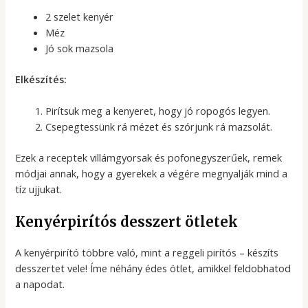
2 szelet kenyér
Méz
Jó sok mazsola
Elkészítés:
Pirítsuk meg a kenyeret, hogy jó ropogós legyen.
Csepegtessünk rá mézet és szórjunk rá mazsolát.
Ezek a receptek villámgyorsak és pofonegyszerűek, remek
módjai annak, hogy a gyerekek a végére megnyalják mind a
tíz ujjukat.
Kenyérpirítós desszert ötletek
A kenyérpirító többre való, mint a reggeli pirítós – készíts
desszertet vele! Íme néhány édes ötlet, amikkel feldobhatod
a napodat.