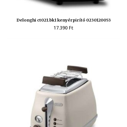
Delonghi ct021.bk1 kenyérpirító 0230120053
17.390
Ft