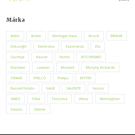
Márka
Adler
Ariete
Berlinger Haus
Bosch
BRAUN
DeLonghi
Electrolux
Esperanza
Eta
Gorenje
Hauser
Home
KITCHENAID
Klarstein
Lauben
Momert
Morphy Richards
ORAVA
PHILCO
Philips
RITTER
Russell Hobbs
SAGE
SALENTE
Sencor
SMEG
Tefal
Tescoma
Ufesa
WinningStar
Xiaomi
Zelmer