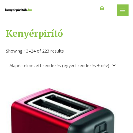
Skip
to
MAI
content
MEN
Kenyérpirító
Showing 13–24 of 223 results